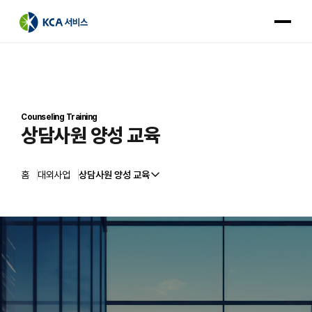
회사소개
핵심사업
대외사업
Counseling Training
상담사원 양성 교육
인재채용
소비자중심경영
홈
대외사업
상담사원 양성 교육
뉴스룸
대출모집법인
로그인
문의하기